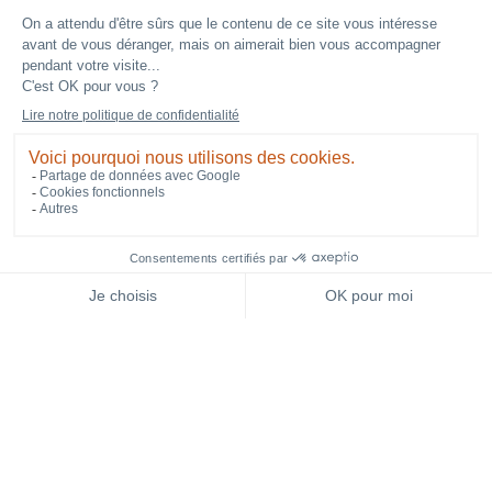
Champs-Elysées
VOTRE SÉMINAIRE DANS LE 8E
ARRONDISSEMENT DE PARIS
Idéalement situé dans le 8e arrondissement de
Paris, à seulement 2 minutes à pied de la Place
de l’Étoile et de l’Arc de Triomphe, le Grand
Hôtel Champs-Élysées est l’adresse parfaite
NEWSLETTER
RÉSERVEZ
pour vos événements professionnels et privés.
Que ce soit pour une réunion, un déjeuner
d’affaires, un séminaire résidentiel ou une
réception privée, notre établissement offre un
cadre élégant et raffiné, propice à la réussite de
vos projets et à la création de moments
inoubliables.