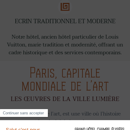
ECRIN TRADITIONNEL ET MODERNE
Notre hôtel, ancien hôtel particulier de Louis
Vuitton, marie tradition et modernité, offrant un
cadre historique et des services contemporains.
Paris, capitale
mondiale de l’art
LES ŒUVRES DE LA VILLE LUMIÈRE
Paris, capitale de l’art, est une ville où l’histoire
et la créativité s’entrelacent.
Avec ses musées iconiques comme le Louvre et