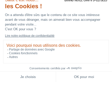
le Musée d’Orsay, elle abrite les chefs-d’œuvre
des grands-maîtres et témoigne des évolutions
artistiques à travers les siècles.
Les quartiers comme Montmartre, empreints
des traces de Picasso et Van Gogh, et les quais
de la Seine, animés par les bouquinistes et les
artistes, sont des lieux vivants où l’art se
manifeste à chaque coin de rue.
Paris est une source d’inspiration inépuisable
pour les artistes du monde entier, alliant passé
et modernité dans une harmonie unique.
NEWSLETTER
RÉSERVEZ
Lire plus